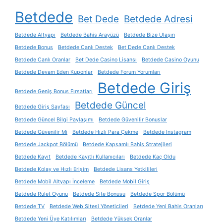
Betdede
Bet Dede
Betdede Adresi
Betdede Altyapı
Betdede Bahis Arayüzü
Betdede Bize Ulaşın
Betdede Bonus
Betdede Canlı Destek
Bet Dede Canlı Destek
Betdede Canlı Oranlar
Bet Dede Casino Lisansı
Betdede Casino Oyunu
Betdede Devam Eden Kuponlar
Betdede Forum Yorumları
Betdede Giriş
Betdede Geniş Bonus Fırsatları
Betdede Güncel
Betdede Giriş Sayfası
Betdede Güncel Bilgi Paylaşımı
Betdede Güvenilir Bonuslar
Betdede Güvenilir Mi
Betdede Hızlı Para Çekme
Betdede Instagram
Betdede Jackpot Bölümü
Betdede Kapsamlı Bahis Stratejileri
Betdede Kayıt
Betdede Kayıtlı Kullanıcıları
Betdede Kaç Oldu
Betdede Kolay ve Hızlı Erişim
Betdede Lisans Yetkilileri
Betdede Mobil Altyapı İnceleme
Betdede Mobil Giriş
Betdede Rulet Oyunu
Betdede Site Bonusu
Betdede Spor Bölümü
Betdede TV
Betdede Web Sitesi Yöneticileri
Betdede Yeni Bahis Oranları
Betdede Yeni Üye Katılımları
Betdede Yüksek Oranlar