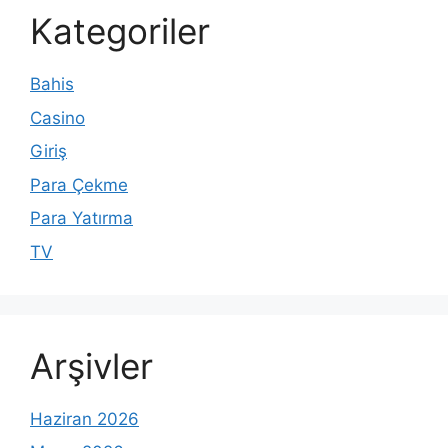
Kategoriler
Bahis
Casino
Giriş
Para Çekme
Para Yatırma
TV
Arşivler
Haziran 2026