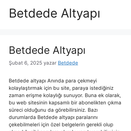
Betdede Altyapı
Betdede Altyapı
Şubat 6, 2025
yazar
Betdede
Betdede altyapı Anında para çekmeyi
kolaylaştırmak için bu site, paraya istediğiniz
zaman erişme kolaylığı sunuyor. Buna ek olarak,
bu web sitesinin kapsamlı bir abonelikten çıkma
süreci olduğunu da görebilirsiniz. Bazı
durumlarda Betdede altyapı paralarını
çekebilmeleri için özel belgelerin gerekli olup