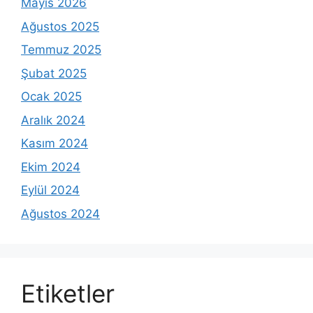
Mayıs 2026
Ağustos 2025
Temmuz 2025
Şubat 2025
Ocak 2025
Aralık 2024
Kasım 2024
Ekim 2024
Eylül 2024
Ağustos 2024
Etiketler