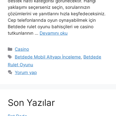
destek hattı kategorisi görünecektir. Hangi
yaklaşımı seçerseniz seçin, sorularınızın
çözümlerini ve yanıtlarını hızla keşfedeceksiniz.
Cep telefonlarında oyun oynayabilmek için
Betdede rulet oyunu bahisçileri ve casino
tutkunlarının …
Devamını oku
Kategoriler
Casino
Etiketler
Betdede Mobil Altyapı İnceleme
,
Betdede
Rulet Oyunu
Yorum yap
Son Yazılar