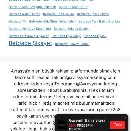
Betdede Mobil Altyapı İnceleme
Betdede Mobil Giriş
Betdede Rulet Oyunu
Betdede Site Bonusu
Betdede Spor Bölümü
Betdede TV
Betdede Web Sitesi Yöneticileri
Betdede Yeni Bahis Oranları
Betdede Yeni Üye Katılımları
Betdede Yüksek Oranlar
Betdede Çevrimiçi Oyunlar
Bet Dede Üye Girişi
Betdede Üyelik
Betdede Şikayet
Betdede Şikayet Formu
Avrasya'nın en büyük reklam platformunda olmak için
Microsoft Teams:
reklam@avrasyamarketing.com
adresimizden veya Telegram: @Avrasyamarketing
adresimizden irtibat kurabilirsiniz. (Tek iletişim
adreslerimiz teams / telegram ve mail adresimizdir.
Harici hiçbir iletişim adresimiz bulunmamaktadır.
Lütfen itibar etmeyiniz.) Türkiye yasalarına göre 7258
sayılı kanun uyarınca yasa dışı bahis oynamanın
cezaları mevcuttur. Şu an bulunduğunuz site hiç bir
şekilde illegal bahis oyunları oynatmıyor ve oynamaya