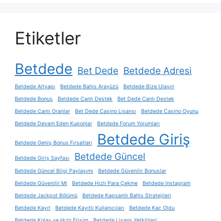
Etiketler
Betdede
Bet Dede
Betdede Adresi
Betdede Altyapı
Betdede Bahis Arayüzü
Betdede Bize Ulaşın
Betdede Bonus
Betdede Canlı Destek
Bet Dede Canlı Destek
Betdede Canlı Oranlar
Bet Dede Casino Lisansı
Betdede Casino Oyunu
Betdede Devam Eden Kuponlar
Betdede Forum Yorumları
Betdede Giriş
Betdede Geniş Bonus Fırsatları
Betdede Güncel
Betdede Giriş Sayfası
Betdede Güncel Bilgi Paylaşımı
Betdede Güvenilir Bonuslar
Betdede Güvenilir Mi
Betdede Hızlı Para Çekme
Betdede Instagram
Betdede Jackpot Bölümü
Betdede Kapsamlı Bahis Stratejileri
Betdede Kayıt
Betdede Kayıtlı Kullanıcıları
Betdede Kaç Oldu
Betdede Kolay ve Hızlı Erişim
Betdede Lisans Yetkilileri