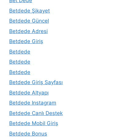
Bet Dede
Betdede Şikayet
Betdede Güncel
Betdede Adresi
Betdede Giriş
Betdede
Betdede
Betdede
Betdede Giriş Sayfası
Betdede Altyapı
Betdede Instagram
Betdede Canlı Destek
Betdede Mobil Giriş
Betdede Bonus