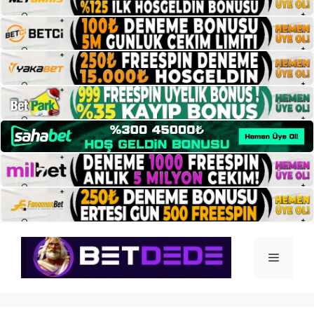
İçeriğe
atla
Menü