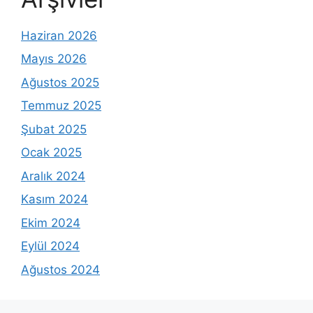
Haziran 2026
Mayıs 2026
Ağustos 2025
Temmuz 2025
Şubat 2025
Ocak 2025
Aralık 2024
Kasım 2024
Ekim 2024
Eylül 2024
Ağustos 2024