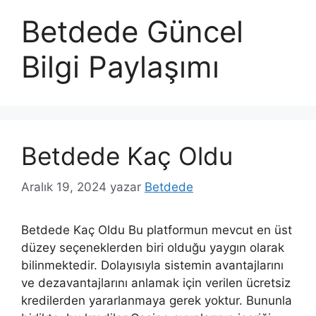
Betdede Güncel
Bilgi Paylaşımı
Betdede Kaç Oldu
Aralık 19, 2024
yazar
Betdede
Betdede Kaç Oldu Bu platformun mevcut en üst
düzey seçeneklerden biri olduğu yaygın olarak
bilinmektedir. Dolayısıyla sistemin avantajlarını
ve dezavantajlarını anlamak için verilen ücretsiz
kredilerden yararlanmaya gerek yoktur. Bununla