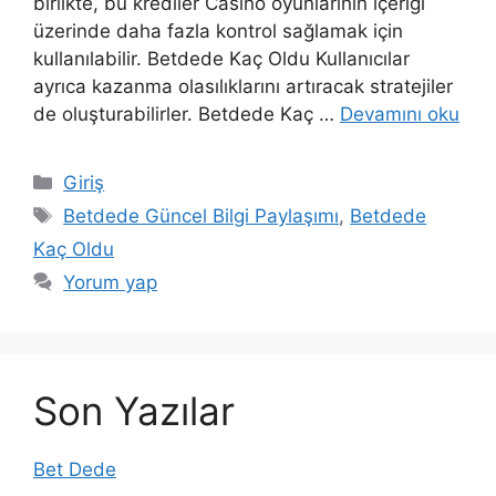
birlikte, bu krediler Casino oyunlarının içeriği
üzerinde daha fazla kontrol sağlamak için
kullanılabilir. Betdede Kaç Oldu Kullanıcılar
ayrıca kazanma olasılıklarını artıracak stratejiler
de oluşturabilirler. Betdede Kaç …
Devamını oku
Kategoriler
Giriş
Etiketler
Betdede Güncel Bilgi Paylaşımı
,
Betdede
Kaç Oldu
Yorum yap
Son Yazılar
Bet Dede