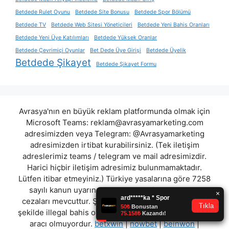
Betdede Rulet Oyunu
Betdede Site Bonusu
Betdede Spor Bölümü
Betdede TV
Betdede Web Sitesi Yöneticileri
Betdede Yeni Bahis Oranları
Betdede Yeni Üye Katılımları
Betdede Yüksek Oranlar
Betdede Çevrimiçi Oyunlar
Bet Dede Üye Girişi
Betdede Üyelik
Betdede Şikayet
Betdede Şikayet Formu
Avrasya'nın en büyük reklam platformunda olmak için
Microsoft Teams:
reklam@avrasyamarketing.com
adresimizden veya Telegram: @Avrasyamarketing
adresimizden irtibat kurabilirsiniz. (Tek iletişim
adreslerimiz teams / telegram ve mail adresimizdir.
Harici hiçbir iletişim adresimiz bulunmamaktadır.
Lütfen itibar etmeyiniz.) Türkiye yasalarına göre 7258
sayılı kanun uyarınca yasa dışı bahis oynamanın
cezaları mevcuttur. Şu an bulunduğunuz site hiç bir
şekilde illegal bahis oyunları oynatmıyor ve oynamaya
aracı olmuyordur.
betxwin
|
nowbet
|
beinwon
|