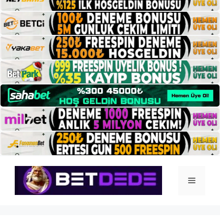
İçeriğe
atla
Menü