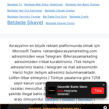
Betdede TV
Betdede Web Sitesi Yöneticileri
Betdede Yeni Bahis Oranları
Betdede Yeni Üye Katılımları
Betdede Yüksek Oranlar
Betdede Çevrimiçi Oyunlar
Bet Dede Üye Girişi
Betdede Üyelik
Betdede Şikayet
Betdede Şikayet Formu
Avrasya'nın en büyük reklam platformunda olmak için
Microsoft Teams:
reklam@avrasyamarketing.com
adresimizden veya Telegram: @Avrasyamarketing
adresimizden irtibat kurabilirsiniz. (Tek iletişim
adreslerimiz teams / telegram ve mail adresimizdir.
Harici hiçbir iletişim adresimiz bulunmamaktadır.
Lütfen itibar etmeyiniz.) Türkiye yasalarına göre 7258
sayılı kanun uyarınca yasa dışı bahis oynamanın
cezaları mevcuttur. Şu an bulunduğunuz site hiç bir
şekilde illegal bahis oyunları oynatmıyor ve oynamaya
aracı olmuyordur.
betxwin
|
nowbet
|
beinwon
|
bahispalas
|
myhitbet
|
azuricasino
|
bibubet
|
×