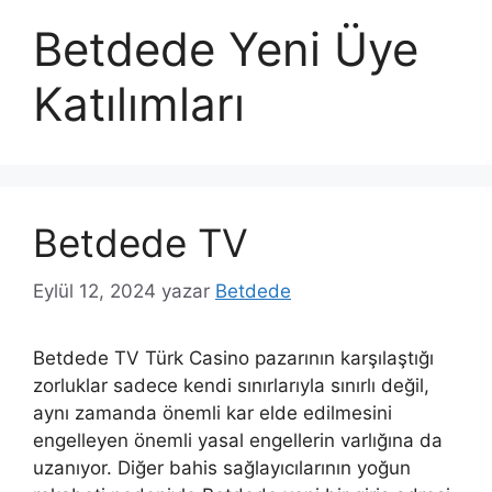
Betdede Yeni Üye
Katılımları
Betdede TV
Eylül 12, 2024
yazar
Betdede
Betdede TV Türk Casino pazarının karşılaştığı
zorluklar sadece kendi sınırlarıyla sınırlı değil,
aynı zamanda önemli kar elde edilmesini
engelleyen önemli yasal engellerin varlığına da
uzanıyor. Diğer bahis sağlayıcılarının yoğun