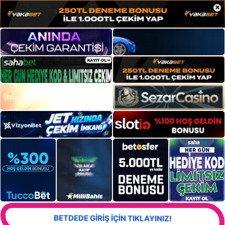
×
BETDEDE GİRİŞ İÇİN TIKLAYINIZ!