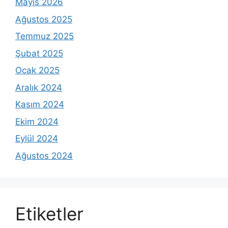
Mayıs 2026
Ağustos 2025
Temmuz 2025
Şubat 2025
Ocak 2025
Aralık 2024
Kasım 2024
Ekim 2024
Eylül 2024
Ağustos 2024
Etiketler