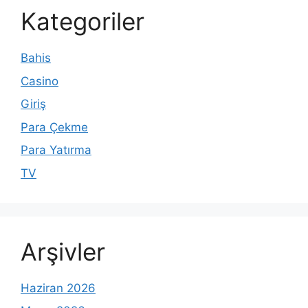
Kategoriler
Bahis
Casino
Giriş
Para Çekme
Para Yatırma
TV
Arşivler
Haziran 2026