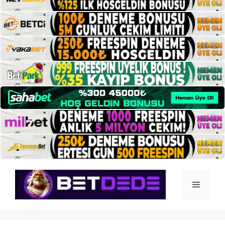
İçeriğe
atla
Menü