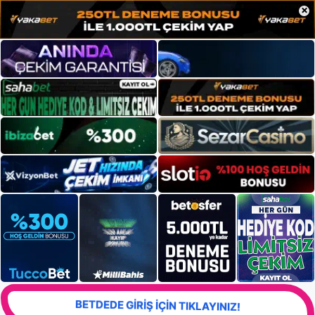
×
BETDEDE GİRİŞ İÇİN TIKLAYINIZ!