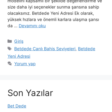
modelini kapsamlı bir şekilde değerlendirme ve
size daha iyi seçenekler sunma şansına sahip
olacaksınız. Betdede Yeni Adresi Ek olarak,
yüksek hızlara ve önemli karlara ulaşma şansı
da …
Devamını oku
Kategoriler
Giriş
Etiketler
Betdede Canlı Bahis Seviyeleri
,
Betdede
Yeni Adresi
Yorum yap
Son Yazılar
Bet Dede