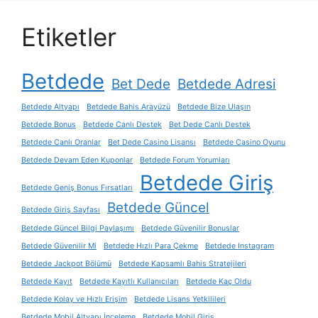
Etiketler
Betdede
Bet Dede
Betdede Adresi
Betdede Altyapı
Betdede Bahis Arayüzü
Betdede Bize Ulaşın
Betdede Bonus
Betdede Canlı Destek
Bet Dede Canlı Destek
Betdede Canlı Oranlar
Bet Dede Casino Lisansı
Betdede Casino Oyunu
Betdede Devam Eden Kuponlar
Betdede Forum Yorumları
Betdede Giriş
Betdede Geniş Bonus Fırsatları
Betdede Güncel
Betdede Giriş Sayfası
Betdede Güncel Bilgi Paylaşımı
Betdede Güvenilir Bonuslar
Betdede Güvenilir Mi
Betdede Hızlı Para Çekme
Betdede Instagram
Betdede Jackpot Bölümü
Betdede Kapsamlı Bahis Stratejileri
Betdede Kayıt
Betdede Kayıtlı Kullanıcıları
Betdede Kaç Oldu
Betdede Kolay ve Hızlı Erişim
Betdede Lisans Yetkilileri
Betdede Mobil Altyapı İnceleme
Betdede Mobil Giriş