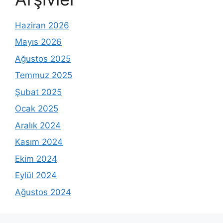
Haziran 2026
Mayıs 2026
Ağustos 2025
Temmuz 2025
Şubat 2025
Ocak 2025
Aralık 2024
Kasım 2024
Ekim 2024
Eylül 2024
Ağustos 2024