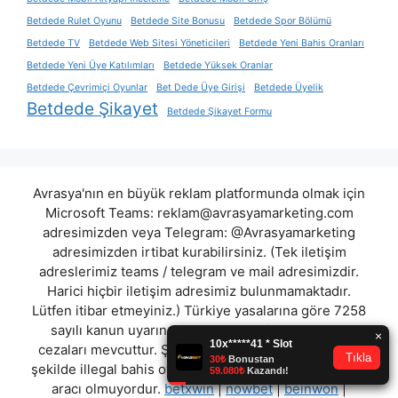
Betdede Rulet Oyunu
Betdede Site Bonusu
Betdede Spor Bölümü
Betdede TV
Betdede Web Sitesi Yöneticileri
Betdede Yeni Bahis Oranları
Betdede Yeni Üye Katılımları
Betdede Yüksek Oranlar
Betdede Çevrimiçi Oyunlar
Bet Dede Üye Girişi
Betdede Üyelik
Betdede Şikayet
Betdede Şikayet Formu
Avrasya'nın en büyük reklam platformunda olmak için
Microsoft Teams:
reklam@avrasyamarketing.com
adresimizden veya Telegram: @Avrasyamarketing
adresimizden irtibat kurabilirsiniz. (Tek iletişim
adreslerimiz teams / telegram ve mail adresimizdir.
Harici hiçbir iletişim adresimiz bulunmamaktadır.
Lütfen itibar etmeyiniz.) Türkiye yasalarına göre 7258
sayılı kanun uyarınca yasa dışı bahis oynamanın
cezaları mevcuttur. Şu an bulunduğunuz site hiç bir
şekilde illegal bahis oyunları oynatmıyor ve oynamaya
aracı olmuyordur.
betxwin
|
nowbet
|
beinwon
|