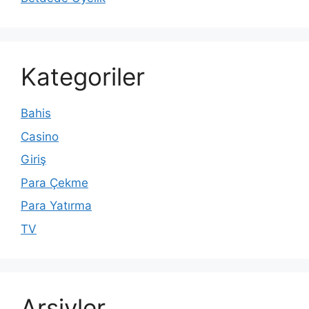
Kategoriler
Bahis
Casino
Giriş
Para Çekme
Para Yatırma
TV
Arşivler