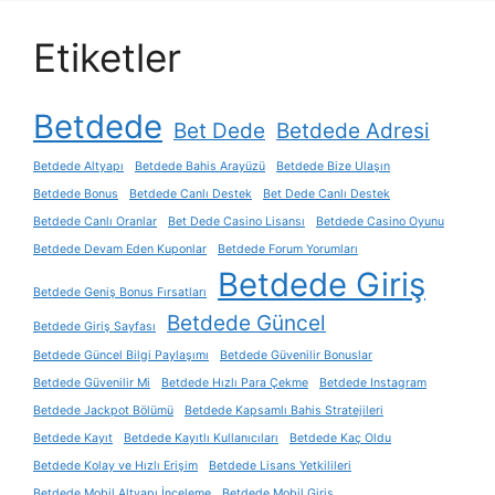
Etiketler
Betdede
Bet Dede
Betdede Adresi
Betdede Altyapı
Betdede Bahis Arayüzü
Betdede Bize Ulaşın
Betdede Bonus
Betdede Canlı Destek
Bet Dede Canlı Destek
Betdede Canlı Oranlar
Bet Dede Casino Lisansı
Betdede Casino Oyunu
Betdede Devam Eden Kuponlar
Betdede Forum Yorumları
Betdede Giriş
Betdede Geniş Bonus Fırsatları
Betdede Güncel
Betdede Giriş Sayfası
Betdede Güncel Bilgi Paylaşımı
Betdede Güvenilir Bonuslar
Betdede Güvenilir Mi
Betdede Hızlı Para Çekme
Betdede Instagram
Betdede Jackpot Bölümü
Betdede Kapsamlı Bahis Stratejileri
Betdede Kayıt
Betdede Kayıtlı Kullanıcıları
Betdede Kaç Oldu
Betdede Kolay ve Hızlı Erişim
Betdede Lisans Yetkilileri
Betdede Mobil Altyapı İnceleme
Betdede Mobil Giriş