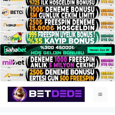
İçeriğe
atla
Menü