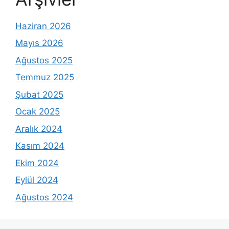
Haziran 2026
Mayıs 2026
Ağustos 2025
Temmuz 2025
Şubat 2025
Ocak 2025
Aralık 2024
Kasım 2024
Ekim 2024
Eylül 2024
Ağustos 2024